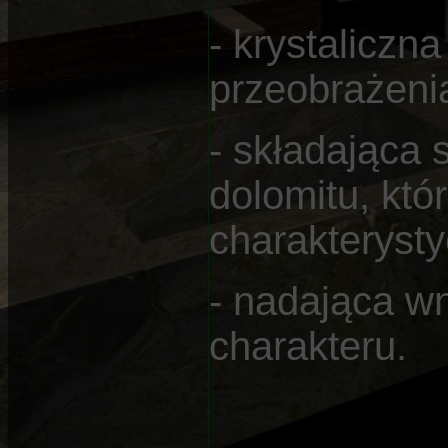
- krystaliczn
przeobrażeni
- składająca s
dolomitu, któr
charakteryst
- nadająca w
charakteru.