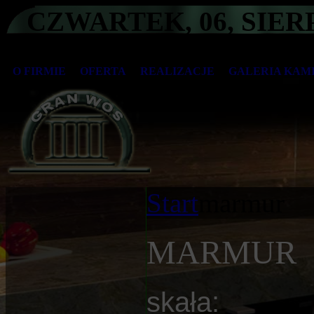
CZWARTEK, 06, SIERP
O FIRMIE
OFERTA
REALIZACJE
GALERIA KAM
Start
marmur
MARMUR
skała: