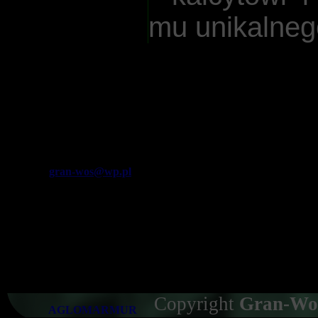
mu unikalneg
KONTAKT
GRAN-WOS
Eugeniusz Woś
Kazimierzówka 159A
21-040 Świdnik
506 049 724
email:
gran-wos@wp.pl
Czynne
pon.-pt. 8.00-16.00
Sob. otwarte po wcześniejszym
telefonicznym umówieniu
Copyright
Gran-Wo
AGLOMARMUR