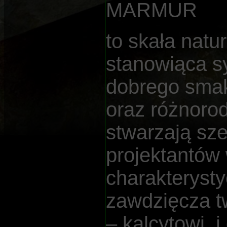
MARMUR
to skała natu
stanowiąca sy
dobrego sma
oraz różnorod
stwarzają sze
projektantów
charakteryst
zawdzięcza 
– kalcytowi i